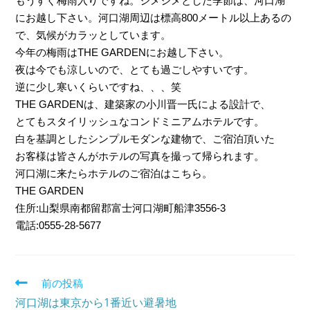
もうすぐ梅雨入りですね。ジメジメとした季節は、河口湖
にお越し下さい。河口湖周辺は標高800メートル以上あるの
で、気候がカラッとしています。
今年の梅雨はTHE GARDENにお越し下さい。
夜は今でも涼しいので、とても過ごしやすいです。
逆に少し寒いくらいですね、、、笑
THE GARDENは、建築家の小川晋一氏による設計で、
とてもスタイリッシュなコンドミニアムホテルです。
白を基調としたシンプルモダンな建物で、ご宿泊頂いた
お客様は皆さんがホテルの写真を撮って帰られます。
河口湖に来たらホテルのご宿泊はこちら。
THE GARDEN
住所:山梨県南都留郡富士河口湖町船津3556-3
電話:0555-28-5677
前の投稿
Read
河口湖は東京から1番近い避暑地
more