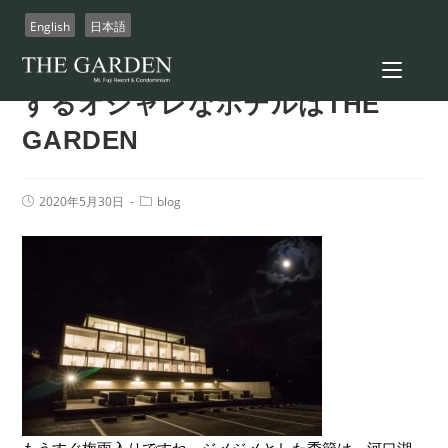
コ
English
日本語
ン
テ
山梨県の河口湖でインスタ映え
ン
するオシャレなホテルはTHE
ツ
GARDEN
へ
ス
キ
Post
Post
2020年5月30日
blog
ッ
published:
Category:
プ