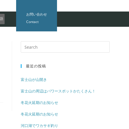
お問い合わせ
語
Contact
検
索
対
最近の投稿
象:
富士山が山開き
富士山の周辺はパワースポットかたくさん！
冬花火延期のお知らせ
冬花火延期のお知らせ
河口湖でワカサギ釣り