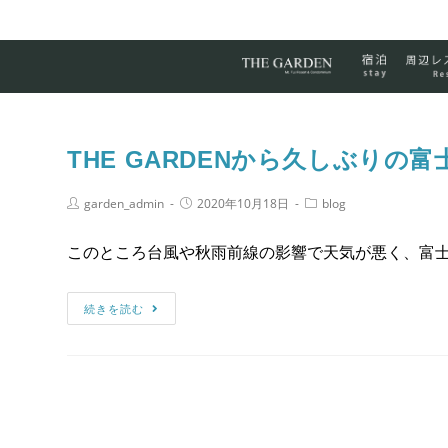
コ
ン
テ
THE GARDENから久しぶりの
ン
ツ
Post
Post
Post
garden_admin
2020年10月18日
blog
Author:
published:
Category:
へ
このところ台風や秋雨前線の影響で天気が悪く、富
ス
キ
THE
続きを読む
ッ
GARDEN
プ
か
ら
久