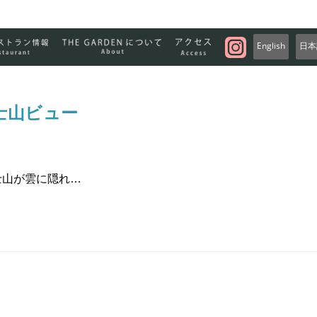
English
日本
富士山ビュー
士山が雲に隠れ…