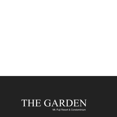
し
ぶ
り
の
富
士
山
ビ
ュ
ー