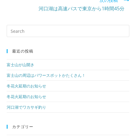
次の投稿
articles
河口湖は高速バスで東京から1時間45分
検
索
対
象:
最近の投稿
富士山が山開き
富士山の周辺はパワースポットかたくさん！
冬花火延期のお知らせ
冬花火延期のお知らせ
河口湖でワカサギ釣り
カテゴリー