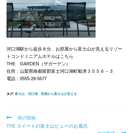
河口湖駅から徒歩８分、お部屋から富士山が見えるリゾー
トコンドミニアムホテルはこちら
THE GARDEN（ザガーデン）
住所：山梨県南都留郡富士河口湖町船津３５５６－３
電話：0555‐28‐5677
タグ:
富士山 河口湖 部屋から富士山が見える
前の投稿
Read
THE スイートの富士山ビューのお風呂
more