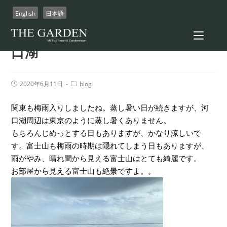
コ
English
日本語
ン
テ
梅雨時期でも東京より涼しい河
ン
口湖
ツ
へ
ス
Post
Post
2020年6月11日
blog
published:
Category:
キ
ッ
関東も梅雨入りしましたね。蒸し暑い日が続きますが、河
プ
口湖周辺は東京のように蒸し暑くありません。
もちろんじめっとする日もありますが、かなり涼しいで
す。富士山も梅雨の時期は隠れてしまう日もありますが、
雨がやみ、晴れ間から見える富士山はとても綺麗です。
お部屋から見える富士山も絶景ですよ。。